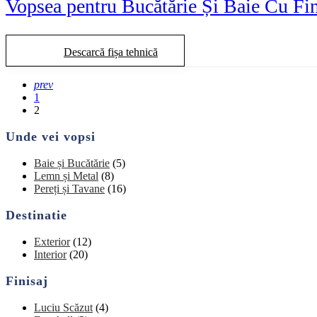
Vopsea pentru Bucătărie Și Baie Cu Fin
Descarcă fișa tehnică
prev
1
2
Unde vei vopsi
Baie și Bucătărie
(5)
Lemn și Metal
(8)
Pereți și Tavane
(16)
Destinatie
Exterior
(12)
Interior
(20)
Finisaj
Luciu Scăzut
(4)