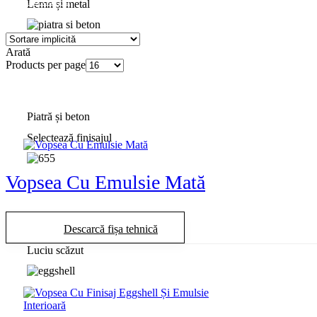
Solicită Oferta
Lemn și metal
Arată
Products per page
Piatră și beton
Selectează finisajul
Vopsea Cu Emulsie Mată
Descarcă fișa tehnică
Luciu scăzut