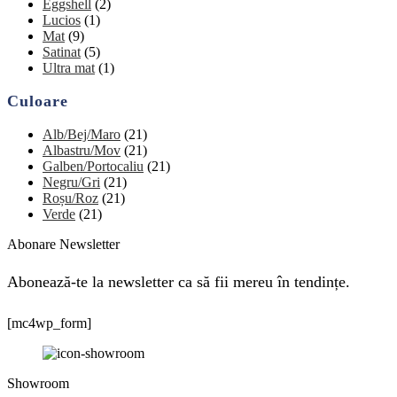
Eggshell
(2)
Lucios
(1)
Mat
(9)
Satinat
(5)
Ultra mat
(1)
Culoare
Alb/Bej/Maro
(21)
Albastru/Mov
(21)
Galben/Portocaliu
(21)
Negru/Gri
(21)
Roșu/Roz
(21)
Verde
(21)
Abonare Newsletter
Abonează-te la newsletter ca să fii mereu în tendințe.
[mc4wp_form]
Showroom